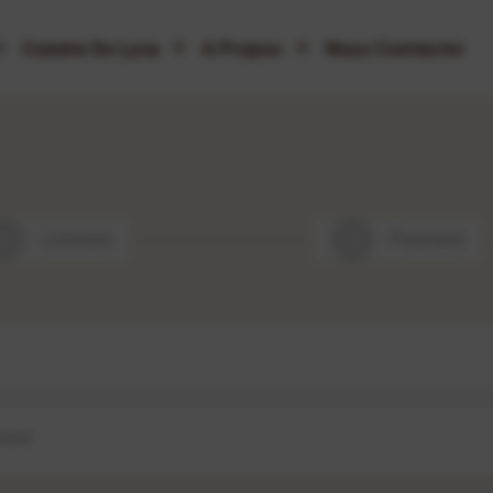
Cuisine De Lysa
A Propos
Nous Contacter
2
Livraison
3
Paiement
chat