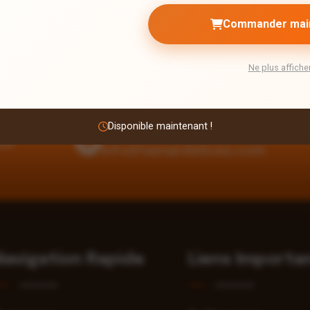
Commander mai
Ne plus affiche
Disponible maintenant !
Email
que
info@senardelices.com
Navigation Rapide
Liens Importa