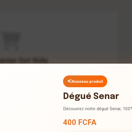
anier Est Vide
et découvrez nos délicieux produits
Nouveau produit
nuer mes achats
Dégué Senar
Découvrez notre dégué Senar, 100%
400 FCFA