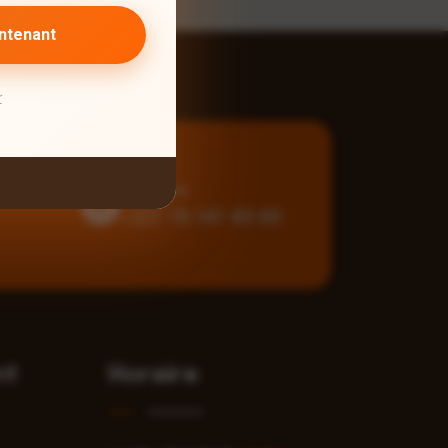
ntenant
r
Téléphone
+221 76 141 49 49
nt
Horaire