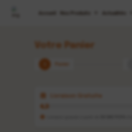
Accueil
Nos Produits
Actualités
Votre Panier
1
Panier
Livraison Gratuite
Livraison gratuite à partir de
50 000 FCFA
d'a