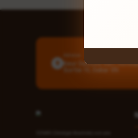
Adresse
Keur Daouda Sarr, Rufis
Sortie 10, Dakar SN
SENAR (Sénégal Arachide) est une